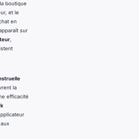
la boutique
r, et le
achat en
apparaît sur
teur
,
stent
struelle
vrent la
e efficacité
ck
applicateur
 aux