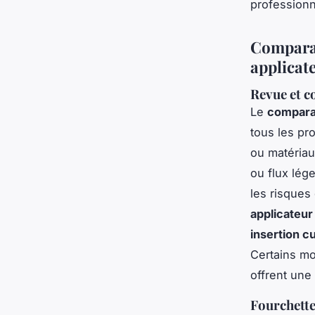
professionn
Comparati
applicate
Revue et c
Le
comparat
tous les pro
ou matériau
ou flux lége
les risques
applicateur
insertion c
Certains m
offrent une 
Fourchette