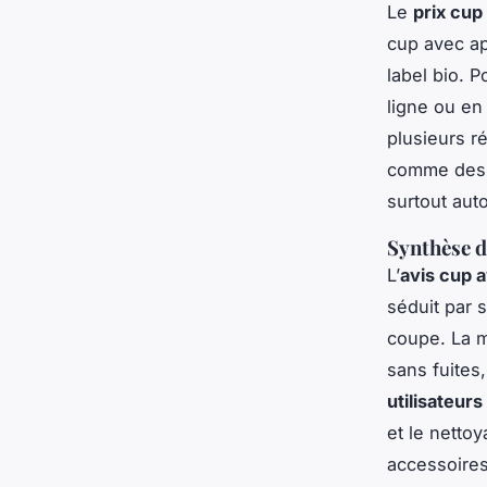
Le
prix cup
cup avec ap
label bio. 
ligne ou en
plusieurs r
comme des 
surtout aut
Synthèse de
L’
avis cup 
séduit par s
coupe. La m
sans fuites
utilisateur
et le netto
accessoires