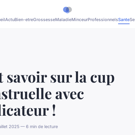
eil
Actu
Bien-etre
Grossesse
Maladie
Minceur
Professionnels
Sante
Se
 savoir sur la cup
struelle avec
icateur !
illet 2025 — 6 min de lecture