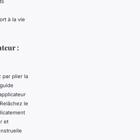
ts
rt à la vie
ateur :
par plier la
 guide
applicateur
 Relâchez le
élicatement
r et
nstruelle