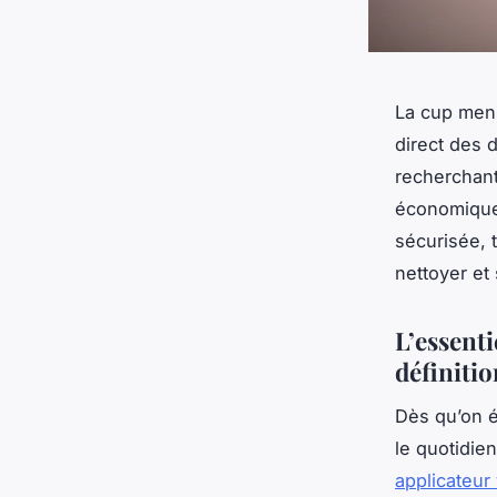
La cup menst
direct des 
recherchant
économiques
sécurisée, 
nettoyer et 
L’essenti
définitio
Dès qu’on é
le quotidie
applicateur