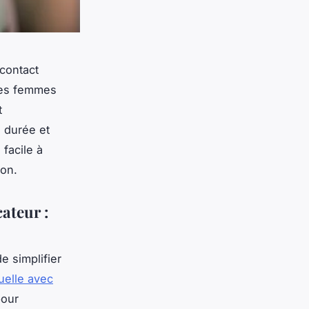
 contact
 les femmes
t
e durée et
facile à
ion.
cateur :
e simplifier
elle avec
pour