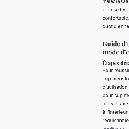
maladresses 
plébiscités.
confortable,
quotidienne
Guide d’u
mode d’em
Étapes déta
Pour réussi
cup menstru
d’utilisatio
pour cup men
mécanisme d
à l’intérieur
réduisant l
applicateur