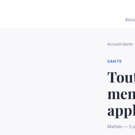
Accu
Accueil
›
Sante
SANTE
Tout
men
appl
Mathéo — 5 ju