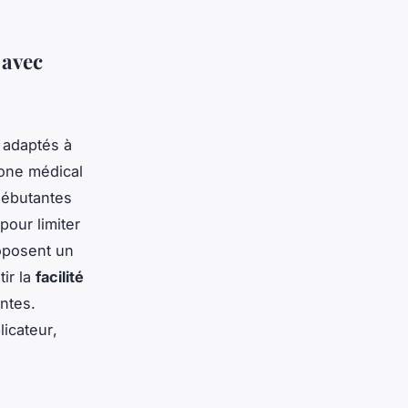
 avec
 adaptés à
cone médical
débutantes
pour limiter
roposent un
ir la
facilité
ntes.
licateur
,