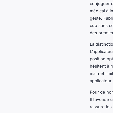
conjuguer c
médical à i
geste. Fabri
cup sans con
des premie
La distinct
L’applicate
position opt
hésitent à 
main et lim
applicateur.
Pour de nomb
Il favorise 
rassure les