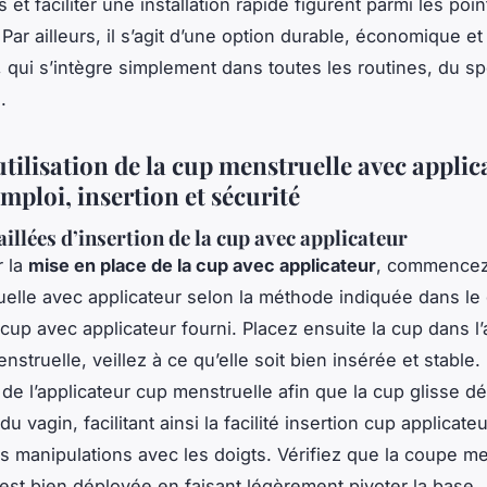
et faciliter une installation rapide figurent parmi les poin
 Par ailleurs, il s’agit d’une option durable, économique et
 qui s’intègre simplement dans toutes les routines, du spo
.
tilisation de la cup menstruelle avec applic
ploi, insertion et sécurité
illées d’insertion de la cup avec applicateur
r la
mise en place de la cup avec applicateur
, commencez 
elle avec applicateur selon la méthode indiquée dans le
n cup avec applicateur fourni. Placez ensuite la cup dans l’
struelle, veillez à ce qu’elle soit bien insérée et stable.
e l’applicateur cup menstruelle afin que la cup glisse d
 du vagin, facilitant ainsi la facilité insertion cup applicateu
es manipulations avec les doigts. Vérifiez que la coupe me
 est bien déployée en faisant légèrement pivoter la base.