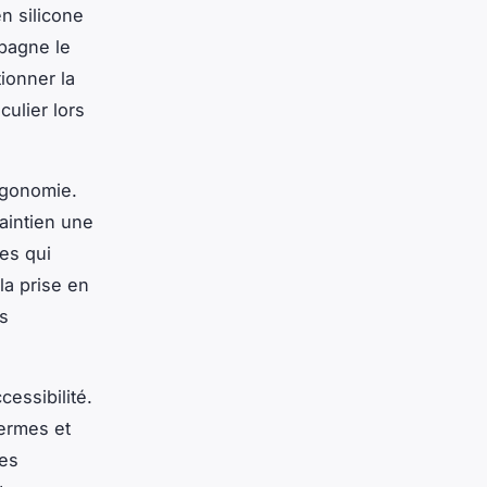
n silicone
mpagne le
tionner la
culier lors
rgonomie.
aintien une
les qui
la prise en
ns
cessibilité.
germes et
les