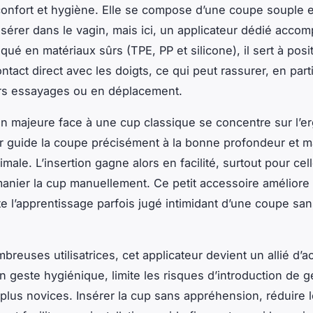
onfort et hygiène. Elle se compose d’une coupe souple e
nsérer dans le vagin, mais ici, un applicateur dédié acco
qué en matériaux sûrs (TPE, PP et silicone), il sert à posi
tact direct avec les doigts, ce qui peut rassurer, en parti
rs essayages ou en déplacement.
ion majeure face à une cup classique se concentre sur l’e
ur guide la coupe précisément à la bonne profondeur et m
imale. L’insertion gagne alors en facilité, surtout pour cel
manier la cup manuellement. Ce petit accessoire améliore 
ite l’apprentissage parfois jugé intimidant d’une coupe sa
reuses utilisatrices, cet applicateur devient un allié d’ac
un geste hygiénique, limite les risques d’introduction de 
 plus novices. Insérer la cup sans appréhension, réduire 