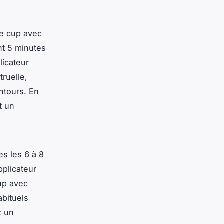
ge cup avec
nt 5 minutes
licateur
ruelle,
ontours. En
t un
es les 6 à 8
pplicateur
cup avec
abituels
z un