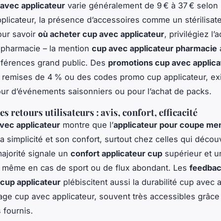
 avec applicateur
varie généralement de 9 € à 37 € selon 
plicateur, la présence d’accessoires comme un stérilisateu
Pour savoir
où acheter cup avec applicateur
, privilégiez l’
 pharmacie – la mention
cup avec applicateur pharmacie
éférences grand public. Des
promotions cup avec applica
remises de 4 % ou des codes promo cup applicateur, exi
our d’événements saisonniers ou pour l’achat de packs.
s retours utilisateurs : avis, confort, efficacité
avec applicateur
montre que l’
applicateur pour coupe men
a simplicité et son confort, surtout chez celles qui décou
ajorité signale un
confort applicateur cup
supérieur et un
, même en cas de sport ou de flux abondant. Les
feedba
s cup applicateur
plébiscitent aussi la durabilité cup avec 
yage cup avec applicateur, souvent très accessibles grâce
 fournis.